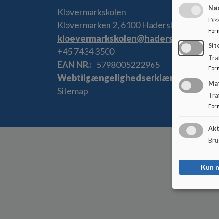
Nød
Kløvermarkskolen
Dis
Kløvermarken 2, 6100 Haderslev
For
kloevermarkskolen@haderslev.dk
Sit
+45 7434 3500
Traf
EAN NR.
5798005222965
For
Webtilgængelighedserklæring
Ma
Sitemap
Tra
For
Akt
Brug
Kun 