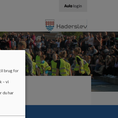
login
il brug for
k – vi
r du har