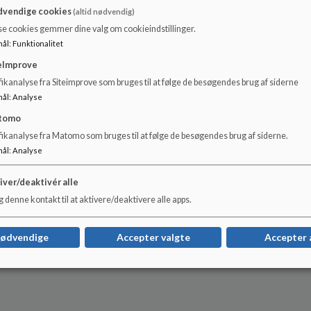
vendige cookies
(altid nødvendig)
se cookies gemmer dine valg om cookieindstillinger.
mål
:
Funktionalitet
eImprove
ikanalyse fra Siteimprove som bruges til at følge de besøgendes brug af siderne
mål
:
Analyse
tomo
fikanalyse fra Matomo som bruges til at følge de besøgendes brug af siderne.
mål
:
Analyse
iver/deaktivér alle
 denne kontakt til at aktivere/deaktivere alle apps.
nødvendige
Accepter valgte
Accepter 